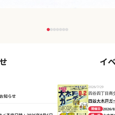
せ
イ
2026/7/29
四谷四丁目商
のお知らせ
四谷大木戸ガ
2026/8
開催日