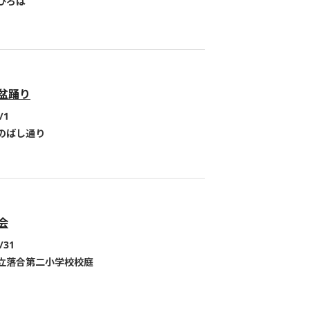
ひろば
盆踊り
/1
のばし通り
会
/31
立落合第二小学校校庭