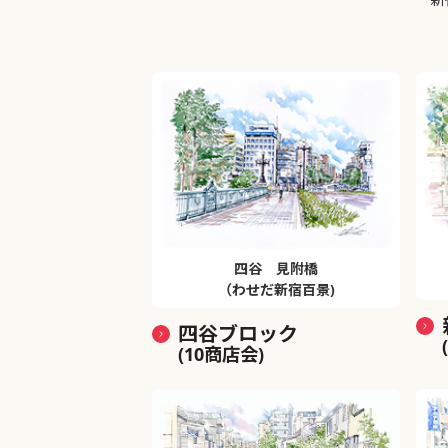
四谷 見附橋
（わせだ新宿百景)
四谷ブロック
(10商店会)