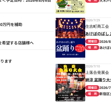
予定日時：2026年8月6日
大木戸
場 所
2026/7/29
0万円を補助
住吉町商工会
あけぼのばし 
2026/8
開催日
を希望する店舗様へ
あけぼ
場 所
まります
2026/7/10
上落合発展会
納涼 盆踊り大
2026/7
開催日
新宿区
場 所