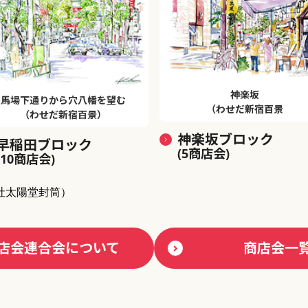
神楽坂
馬場下通りから穴八幡を望む
（わせだ新宿百景
（わせだ新宿百景）
神楽坂ブロック
早稲田ブロック
(5商店会)
(10商店会)
社太陽堂封筒）
店会連合会について
商店会一