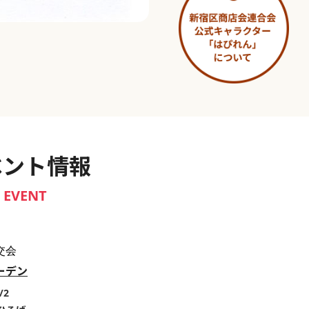
淀橋市場 ～わせだ新宿百景～
ベント情報
EVENT
交会
ーデン
/2