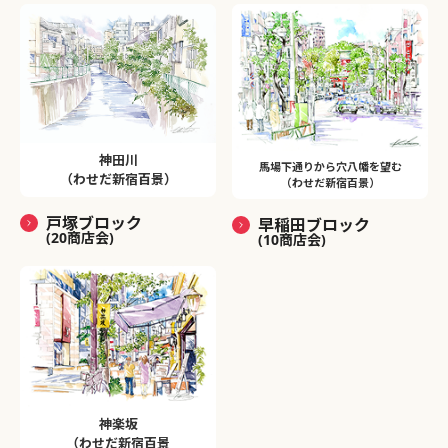
神田川
馬場下通りから穴八幡を望む
（わせだ新宿百景）
（わせだ新宿百景）
戸塚ブロック
早稲田ブロック
(20商店会)
(10商店会)
神楽坂
（わせだ新宿百景