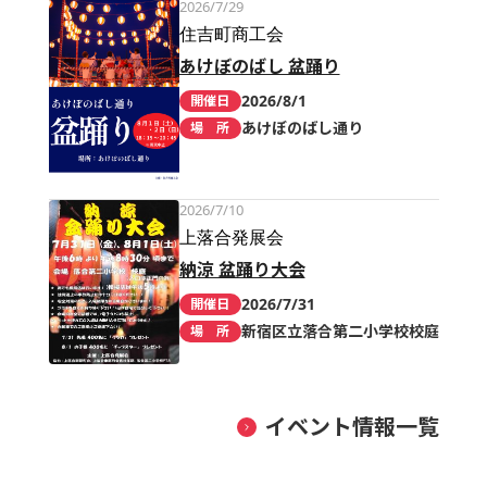
2026/7/29
住吉町商工会
あけぼのばし 盆踊り
2026/8/1
開催日
あけぼのばし通り
場 所
2026/7/10
上落合発展会
納涼 盆踊り大会
2026/7/31
開催日
新宿区立落合第二小学校校庭
場 所
イベント情報一覧