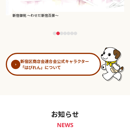
新宿御苑 ～わせだ新宿百景～
淀
新宿区商店会連合会公式キャラクター
「はぴれん」について
お知らせ
NEWS