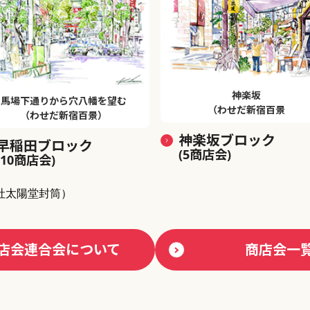
神楽坂
馬場下通りから穴八幡を望む
（わせだ新宿百景
（わせだ新宿百景）
神楽坂ブロック
早稲田ブロック
(5商店会)
(10商店会)
社太陽堂封筒）
店会連合会について
商店会一