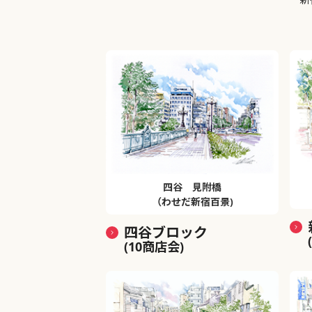
四谷 見附橋
（わせだ新宿百景)
四谷ブロック
(10商店会)