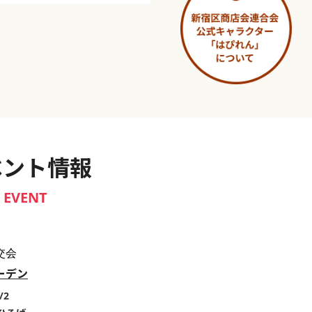
淀橋市場 ～わせだ新宿百景～
ベント情報
EVENT
交会
ーデン
/2