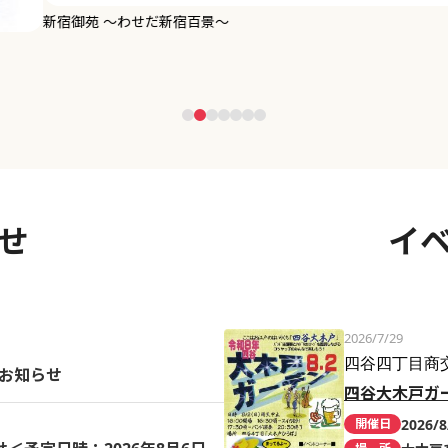
せ
イ
2026/7/29
四谷四丁目商
のお知らせ
四谷大木戸ガ
2026/8
開催日