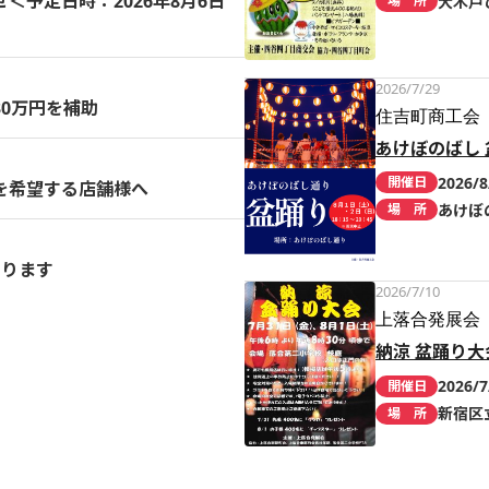
予定日時：2026年8月6日
大木戸
場 所
2026/7/29
0万円を補助
住吉町商工会
あけぼのばし 
2026/8
開催日
を希望する店舗様へ
あけぼ
場 所
まります
2026/7/10
上落合発展会
納涼 盆踊り大
2026/7
開催日
新宿区
場 所