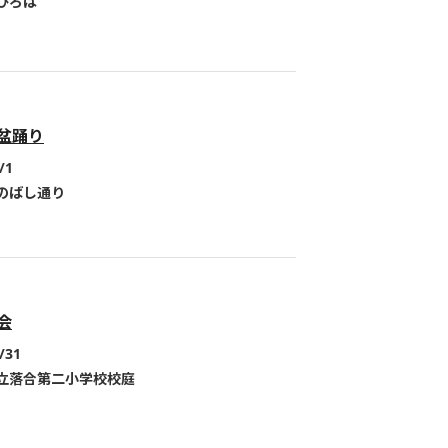
ひろば
盆踊り
/1
のばし通り
会
/31
立落合第二小学校校庭