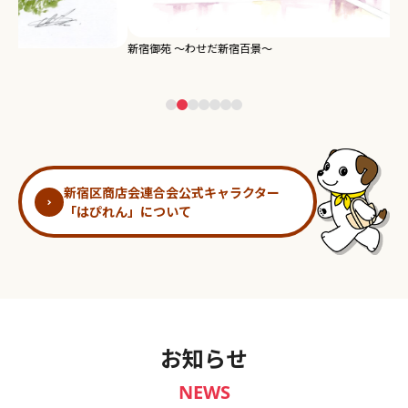
新宿御苑 ～わせだ新宿百景～
淀
新宿区商店会連合会公式キャラクター
「はぴれん」について
お知らせ
NEWS