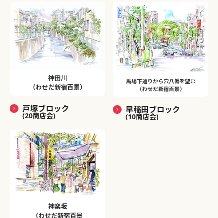
神田川
馬場下通りから穴八幡を望む
（わせだ新宿百景）
（わせだ新宿百景）
戸塚ブロック
早稲田ブロック
(20商店会)
(10商店会)
神楽坂
（わせだ新宿百景