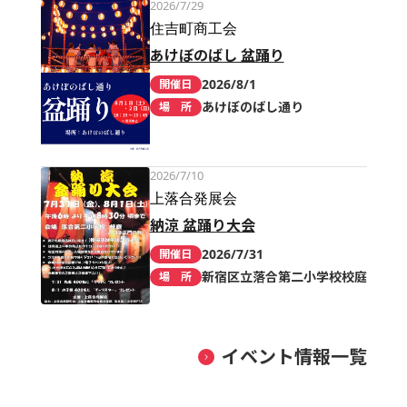
2026/7/29
住吉町商工会
あけぼのばし 盆踊り
2026/8/1
開催日
あけぼのばし通り
場 所
2026/7/10
上落合発展会
納涼 盆踊り大会
2026/7/31
開催日
新宿区立落合第二小学校校庭
場 所
イベント情報一覧