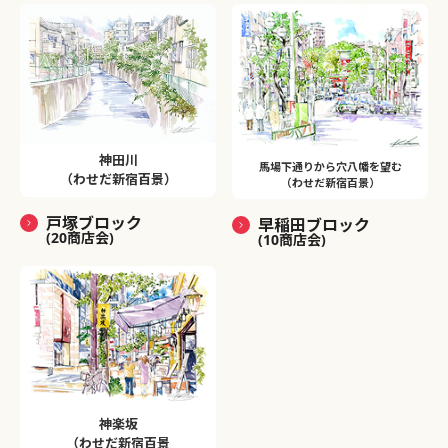
神田川
馬場下通りから穴八幡を望む
（わせだ新宿百景）
（わせだ新宿百景）
戸塚ブロック
早稲田ブロック
(20商店会)
(10商店会)
神楽坂
（わせだ新宿百景