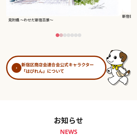
新宿御苑 ～わせだ新宿百景～
淀
新宿区商店会連合会公式キャラクター
「はぴれん」について
お知らせ
NEWS