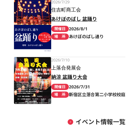
2026/7/29
住吉町商工会
あけぼのばし 盆踊り
2026/8/1
開催日
あけぼのばし通り
場 所
2026/7/10
上落合発展会
納涼 盆踊り大会
2026/7/31
開催日
新宿区立落合第二小学校校庭
場 所
イベント情報一覧