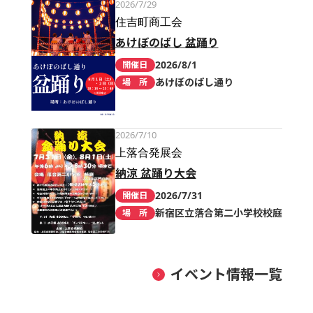
2026/7/29
住吉町商工会
あけぼのばし 盆踊り
2026/8/1
開催日
あけぼのばし通り
場 所
2026/7/10
上落合発展会
納涼 盆踊り大会
2026/7/31
開催日
新宿区立落合第二小学校校庭
場 所
イベント情報一覧