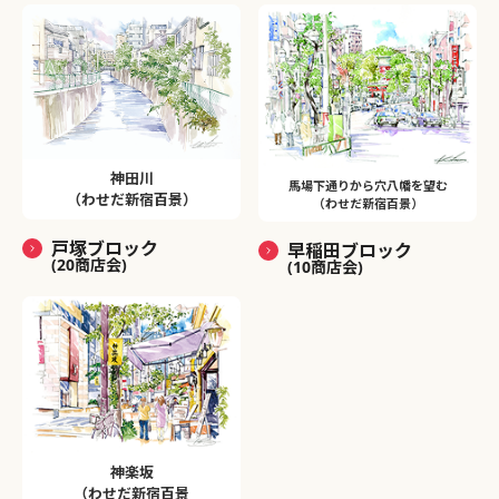
神田川
馬場下通りから穴八幡を望む
（わせだ新宿百景）
（わせだ新宿百景）
戸塚ブロック
早稲田ブロック
(20商店会)
(10商店会)
神楽坂
（わせだ新宿百景