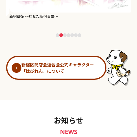
新宿御苑 ～わせだ新宿百景～
淀
新宿区商店会連合会公式キャラクター
「はぴれん」について
お知らせ
NEWS