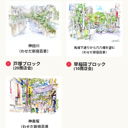
神田川
馬場下通りから穴八幡を望む
（わせだ新宿百景）
（わせだ新宿百景）
戸塚ブロック
早稲田ブロック
(20商店会)
(10商店会)
神楽坂
（わせだ新宿百景