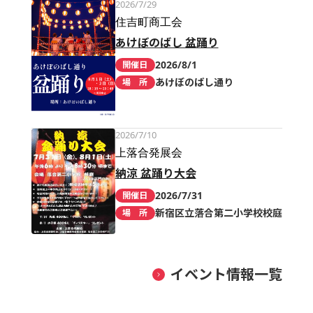
2026/7/29
住吉町商工会
あけぼのばし 盆踊り
2026/8/1
開催日
あけぼのばし通り
場 所
2026/7/10
上落合発展会
納涼 盆踊り大会
2026/7/31
開催日
新宿区立落合第二小学校校庭
場 所
イベント情報一覧