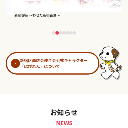
新宿御苑 ～わせだ新宿百景～
淀
新宿区商店会連合会公式キャラクター
「はぴれん」について
お知らせ
NEWS