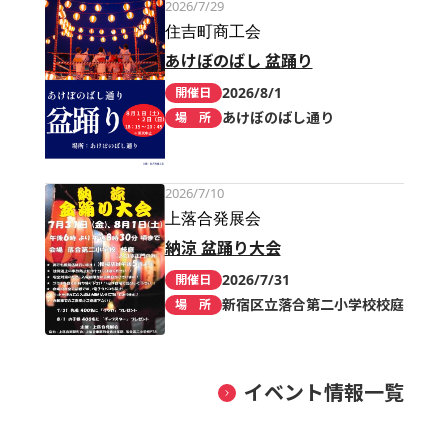
2026/7/29
住吉町商工会
あけぼのばし 盆踊り
2026/8/1
開催日
あけぼのばし通り
場 所
2026/7/10
上落合発展会
納涼 盆踊り大会
2026/7/31
開催日
新宿区立落合第二小学校校庭
場 所
イベント情報一覧