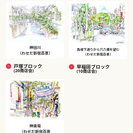
神田川
馬場下通りから穴八幡を望む
（わせだ新宿百景）
（わせだ新宿百景）
戸塚ブロック
早稲田ブロック
(20商店会)
(10商店会)
神楽坂
（わせだ新宿百景