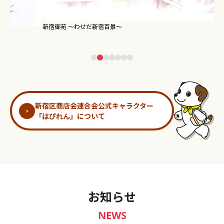
新宿御苑 ～わせだ新宿百景～
淀
新宿区商店会連合会公式キャラクター
「はぴれん」について
お知らせ
NEWS