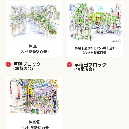
神田川
馬場下通りから穴八幡を望む
（わせだ新宿百景）
（わせだ新宿百景）
戸塚ブロック
早稲田ブロック
(20商店会)
(10商店会)
神楽坂
（わせだ新宿百景