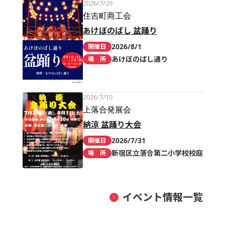
2026/7/29
住吉町商工会
あけぼのばし 盆踊り
2026/8/1
開催日
あけぼのばし通り
場 所
2026/7/10
上落合発展会
納涼 盆踊り大会
2026/7/31
開催日
新宿区立落合第二小学校校庭
場 所
イベント情報一覧