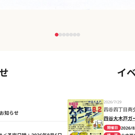
せ
イ
2026/7/29
四谷四丁目商
のお知らせ
四谷大木戸ガ
2026/8
開催日