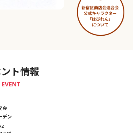
淀橋市場 ～わせだ新宿百景～
ベント情報
EVENT
交会
ーデン
/2