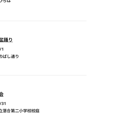
ひろば
盆踊り
/1
のばし通り
会
/31
立落合第二小学校校庭