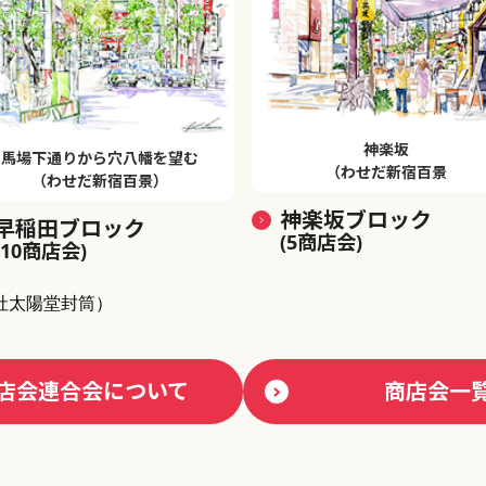
神楽坂
馬場下通りから穴八幡を望む
（わせだ新宿百景
（わせだ新宿百景）
神楽坂ブロック
早稲田ブロック
(5商店会)
(10商店会)
社太陽堂封筒）
店会連合会について
商店会一