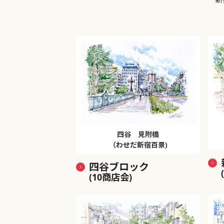
四谷 見附橋
（わせだ新宿百景)
四谷ブロック
(10商店会)