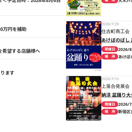
予定日時：2026年8月6日
大木戸
場 所
2026/7/29
0万円を補助
住吉町商工会
あけぼのばし 
2026/8
開催日
を希望する店舗様へ
あけぼ
場 所
まります
2026/7/10
上落合発展会
納涼 盆踊り大
2026/7
開催日
新宿区
場 所