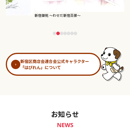
新宿御苑 ～わせだ新宿百景～
淀
新宿区商店会連合会公式キャラクター
「はぴれん」について
お知らせ
NEWS