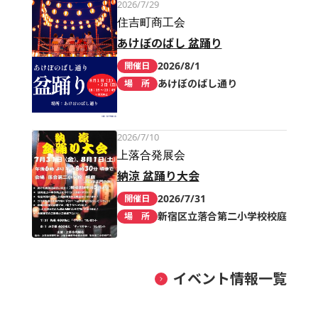
2026/7/29
住吉町商工会
あけぼのばし 盆踊り
2026/8/1
開催日
あけぼのばし通り
場 所
2026/7/10
上落合発展会
納涼 盆踊り大会
2026/7/31
開催日
新宿区立落合第二小学校校庭
場 所
イベント情報一覧