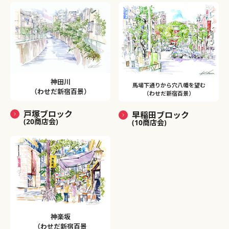
神田川
馬場下通りから穴八幡を望む
（わせだ新宿百景）
（わせだ新宿百景）
戸塚ブロック
早稲田ブロック
(20商店会)
(10商店会)
神楽坂
（わせだ新宿百景