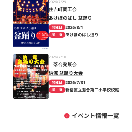
2026/7/29
住吉町商工会
あけぼのばし 盆踊り
2026/8/1
開催日
あけぼのばし通り
場 所
2026/7/10
上落合発展会
納涼 盆踊り大会
2026/7/31
開催日
新宿区立落合第二小学校校庭
場 所
イベント情報一覧