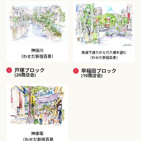
神田川
馬場下通りから穴八幡を望む
（わせだ新宿百景）
（わせだ新宿百景）
戸塚ブロック
早稲田ブロック
(20商店会)
(10商店会)
神楽坂
（わせだ新宿百景