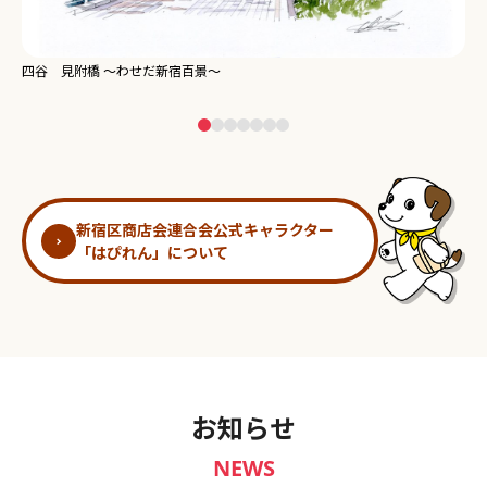
新宿御苑 ～わせだ新宿百景～
淀
新宿区商店会連合会公式キャラクター
「はぴれん」について
お知らせ
NEWS