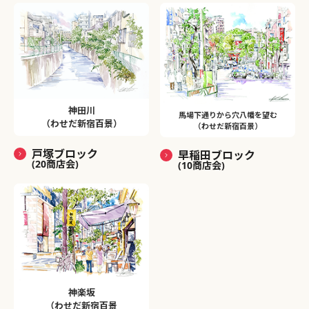
神田川
馬場下通りから穴八幡を望む
（わせだ新宿百景）
（わせだ新宿百景）
戸塚ブロック
早稲田ブロック
(20商店会)
(10商店会)
神楽坂
（わせだ新宿百景