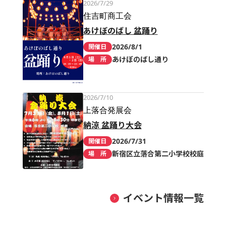
2026/7/29
住吉町商工会
あけぼのばし 盆踊り
2026/8/1
開催日
あけぼのばし通り
場 所
2026/7/10
上落合発展会
納涼 盆踊り大会
2026/7/31
開催日
新宿区立落合第二小学校校庭
場 所
イベント情報一覧