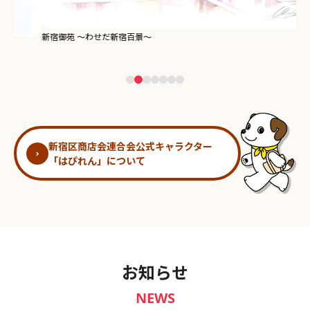
新宿御苑 ～わせだ新宿百景～
淀
新宿区商店会連合会公式キャラクター
「はぴれん」について
お知らせ
NEWS