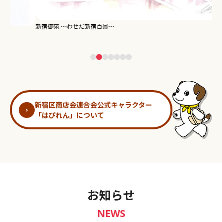
新宿御苑 ～わせだ新宿百景～
淀
新宿区商店会連合会公式キャラクター
「はぴれん」について
お知らせ
NEWS