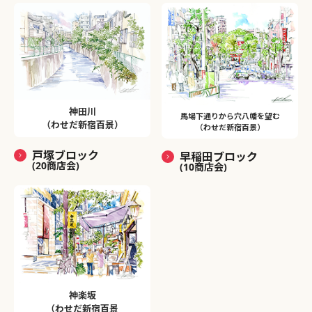
神田川
馬場下通りから穴八幡を望む
（わせだ新宿百景）
（わせだ新宿百景）
戸塚ブロック
早稲田ブロック
(20商店会)
(10商店会)
神楽坂
（わせだ新宿百景