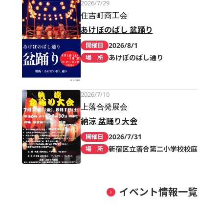
2026/7/29
住吉町商工会
あけぼのばし 盆踊り
2026/8/1
開催日
あけぼのばし通り
場 所
2026/7/10
上落合発展会
納涼 盆踊り大会
2026/7/31
開催日
新宿区立落合第二小学校校庭
場 所
イベント情報一覧