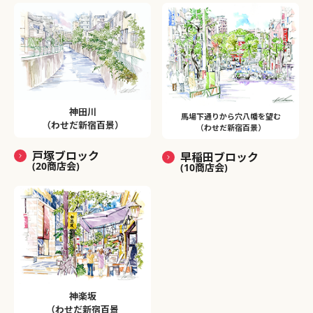
神田川
馬場下通りから穴八幡を望む
（わせだ新宿百景）
（わせだ新宿百景）
戸塚ブロック
早稲田ブロック
(20商店会)
(10商店会)
神楽坂
（わせだ新宿百景