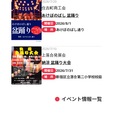
2026/7/29
住吉町商工会
あけぼのばし 盆踊り
2026/8/1
開催日
あけぼのばし通り
場 所
2026/7/10
上落合発展会
納涼 盆踊り大会
2026/7/31
開催日
新宿区立落合第二小学校校庭
場 所
イベント情報一覧