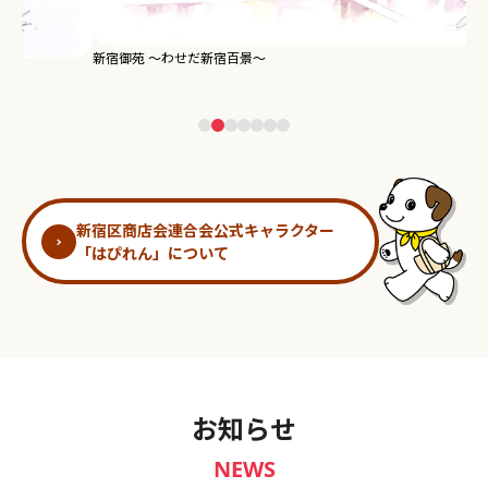
新宿御苑 ～わせだ新宿百景～
淀
新宿区商店会連合会公式キャラクター
「はぴれん」について
お知らせ
NEWS