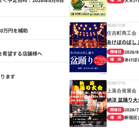
予定日時：2026年8月6日
大木戸
場 所
2026/7/29
0万円を補助
住吉町商工会
あけぼのばし 
2026/8
開催日
を希望する店舗様へ
あけぼ
場 所
まります
2026/7/10
上落合発展会
納涼 盆踊り大
2026/7
開催日
新宿区
場 所