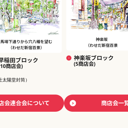
神楽坂
馬場下通りから穴八幡を望む
（わせだ新宿百景
（わせだ新宿百景）
神楽坂ブロック
早稲田ブロック
(5商店会)
(10商店会)
社太陽堂封筒）
店会連合会について
商店会一