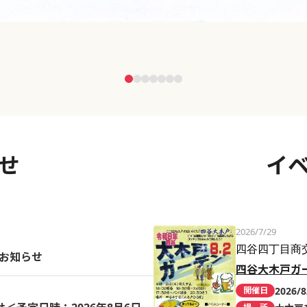
せ
イ
2026/7/29
四谷四丁目商
のお知らせ
四谷大木戸ガ
2026/8
開催日