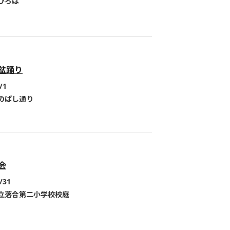
ひろば
盆踊り
/1
のばし通り
会
/31
立落合第二小学校校庭