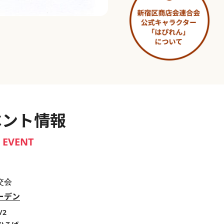
淀橋市場 ～わせだ新宿百景～
ベント情報
EVENT
交会
ーデン
/2