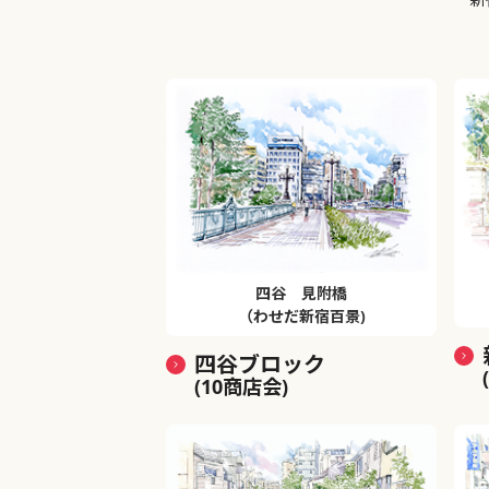
四谷 見附橋
（わせだ新宿百景)
四谷ブロック
(10商店会)