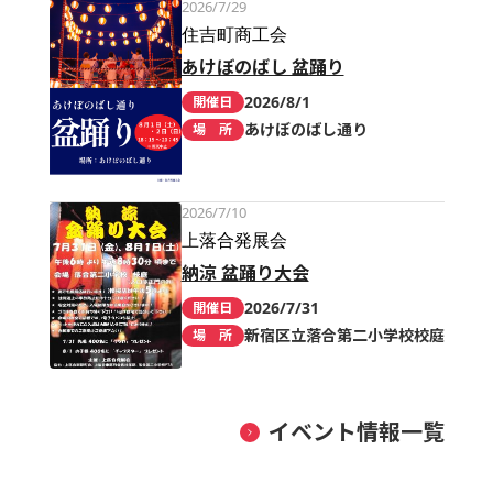
2026/7/29
住吉町商工会
あけぼのばし 盆踊り
2026/8/1
開催日
あけぼのばし通り
場 所
2026/7/10
上落合発展会
納涼 盆踊り大会
2026/7/31
開催日
新宿区立落合第二小学校校庭
場 所
イベント情報一覧