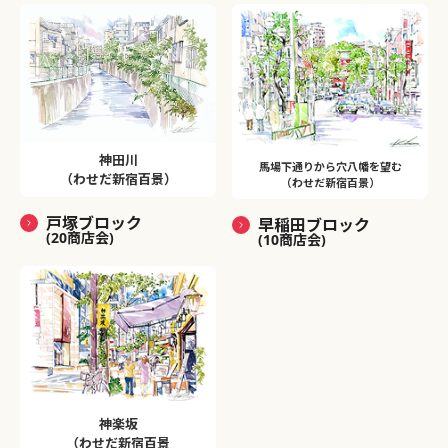
神田川
馬場下通りから穴八幡を望む
（わせだ新宿百景）
（わせだ新宿百景）
戸塚ブロック
早稲田ブロック
(20商店会)
(10商店会)
神楽坂
（わせだ新宿百景