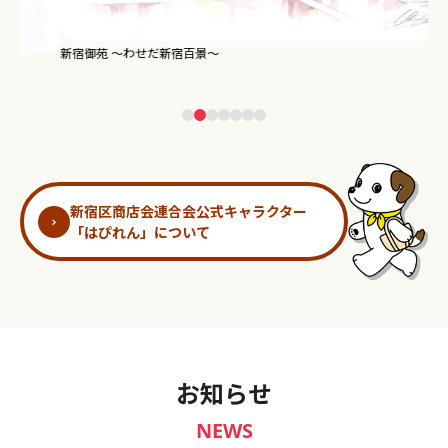
新宿御苑 ～わせだ新宿百景～
淀
新宿区商店会連合会公式キャラクター
「はぴれん」について
お知らせ
NEWS