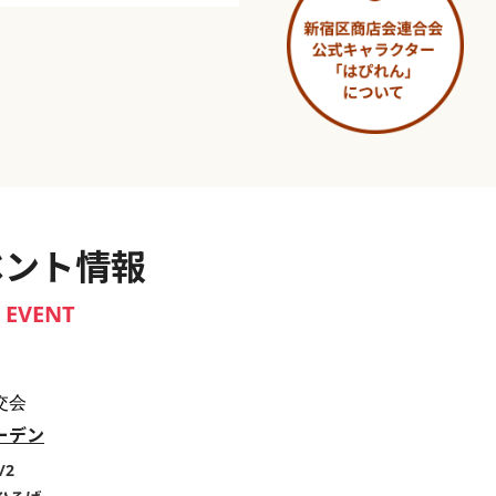
淀橋市場 ～わせだ新宿百景～
ベント情報
EVENT
交会
ーデン
/2