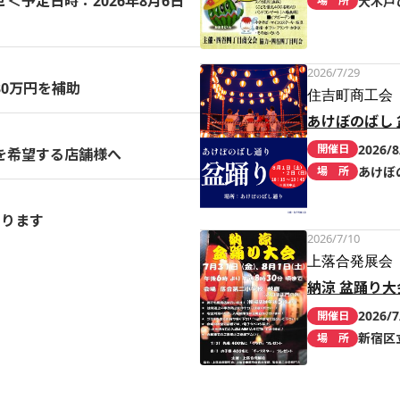
予定日時：2026年8月6日
大木戸
場 所
2026/7/29
0万円を補助
住吉町商工会
あけぼのばし 
2026/8
開催日
を希望する店舗様へ
あけぼ
場 所
まります
2026/7/10
上落合発展会
納涼 盆踊り大
2026/7
開催日
新宿区
場 所