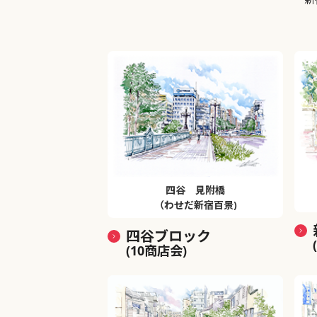
四谷 見附橋
（わせだ新宿百景)
四谷ブロック
(10商店会)