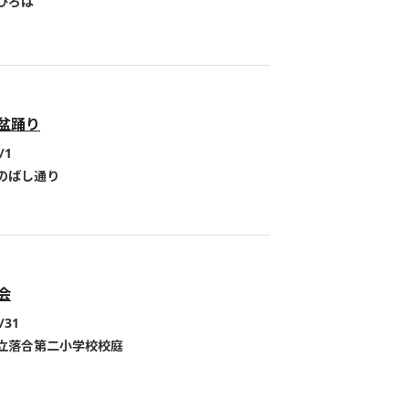
ひろば
盆踊り
/1
のばし通り
会
/31
立落合第二小学校校庭