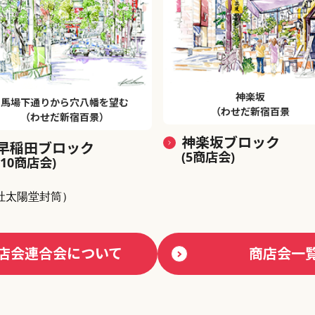
神楽坂
馬場下通りから穴八幡を望む
（わせだ新宿百景
（わせだ新宿百景）
神楽坂ブロック
早稲田ブロック
(5商店会)
(10商店会)
社太陽堂封筒）
店会連合会について
商店会一