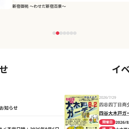
せ
イ
2026/7/29
四谷四丁目商
のお知らせ
四谷大木戸ガ
2026/8
開催日